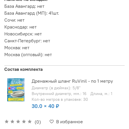
База Авангард
:
нет
База Авангард (МП)
:
41шт.
Сочи
:
нет
Краснодар
:
нет
Новосибирск
:
нет
Санкт-Петербург
:
нет
Москва
:
нет
Москва (оптовый)
:
нет
Состав комплекта
Дренажный шланг RuVinil - по 1 метру
Диаметр (в дюймах): 5/8"
Внутренний диаметр, мм.: 16
Длина, м.: 1
Кол-во метров в упаковке: 30
30.0 × 40 ₽
В избранное
(0)