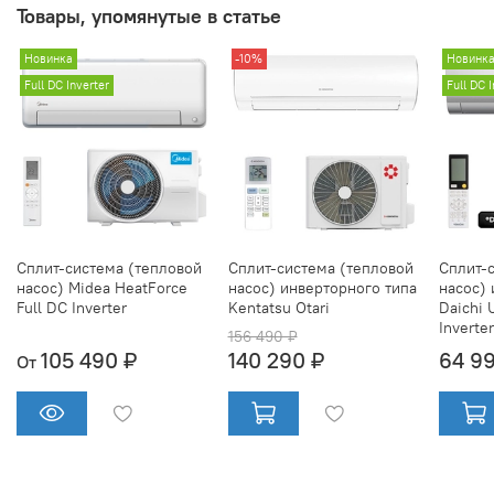
Товары, упомянутые в статье
Новинка
-10%
Новинк
Full DC Inverter
Full DC 
Сплит-система (тепловой
Сплит-система (тепловой
Сплит-
насос) Midea HeatForce
насос) инверторного типа
насос) 
Full DC Inverter
Kentatsu Otari
Daichi 
Inverte
156 490 ₽
105 490 ₽
140 290 ₽
64 9
От