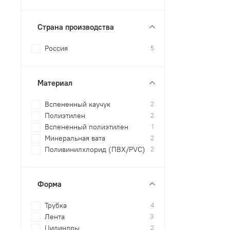
Страна производства
Россия
5
Материал
Вспененный каучук
2
Полиэтилен
2
Вспененный полиэтилен
1
Минеральная вата
2
Поливинилхлорид (ПВХ/PVC)
2
Форма
Трубка
4
Лента
3
Цилиндры
2