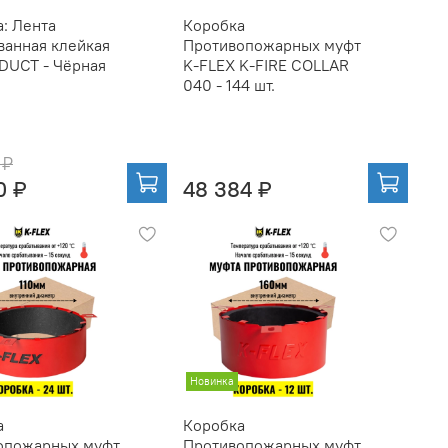
: Лента
Коробка
ванная клейкая
Противопожарных муфт
DUCT - Чёрная
K-FLEX K-FIRE COLLAR
040 - 144 шт.
 ₽
0 ₽
48 384 ₽
Новинка
а
Коробка
опожарных муфт
Противопожарных муфт