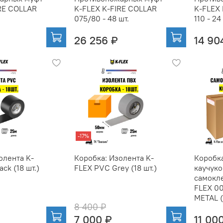
RE COLLAR
K-FLEX K-FIRE COLLAR
K-FLEX
075/80 - 48 шт.
110 - 24
26 256 ₽
14 90
-17%
олента K-
Коробка: Изолента K-
Коробк
ck (18 шт.)
FLEX PVC Grey (18 шт.)
каучуко
самокле
FLEX 00
METAL (
8 400 ₽
7 000 ₽
11 00