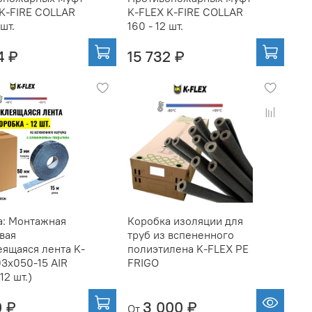
 K-FIRE COLLAR
K-FLEX K-FIRE COLLAR
 шт.
160 - 12 шт.
4 ₽
15 732 ₽
а: Монтажная
Коробка изоляции для
вая
труб из вспененного
ящаяся лента K-
полиэтилена K-FLEX PE
3x050-15 AIR
FRIGO
12 шт.)
0 ₽
3 000 ₽
От