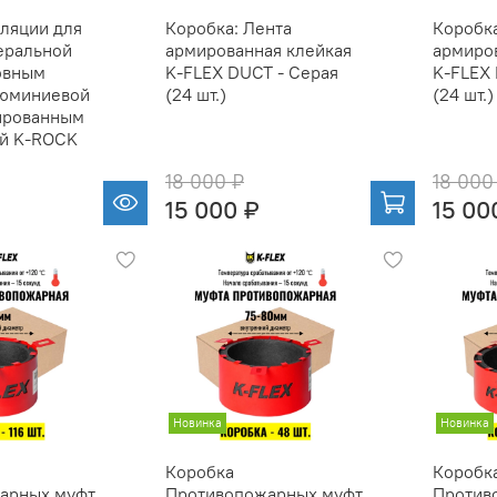
ляции для
Коробка: Лента
Коробка
еральной
армированная клейкая
армиро
овным
K-FLEX DUCT - Серая
K-FLEX 
люминиевой
(24 шт.)
(24 шт.)
ированным
ой K-ROCK
18 000 ₽
18 000
₽
15 000 ₽
15 00
Новинка
Новинка
Коробка
Коробк
арных муфт
Противопожарных муфт
Против