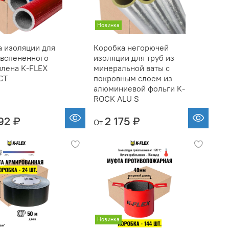
Новинка
а изоляции для
Коробка негорючей
 вспененного
изоляции для труб из
илена K-FLEX
минеральной ваты с
CT
покровным слоем из
алюминиевой фольги K-
ROCK ALU S
92 ₽
2 175 ₽
От
Новинка