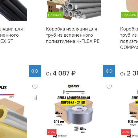
Новинка
Новинка
ляции для
Коробка изоляции для
Коробк
ененного
труб из вспененного
труб из
LEX ST
полиэтилена K-FLEX PE
полиэт
COMPA
₽
4 087 ₽
2 3
От
От
-17%
-17%