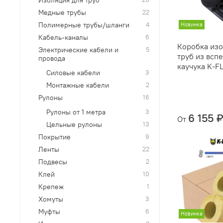
Медные трубы
22
Полимерные трубы/шланги
4
Новинка
Кабель-каналы
6
Коробка изо
Электрические кабели и
5
труб из всп
провода
каучука K-F
Силовые кабели
3
Монтажные кабели
2
Рулоны
16
Рулоны от 1 метра
3
6 155 
От
Цельные рулоны
13
Покрытие
9
Ленты
22
Подвесы
2
Клей
10
Крепеж
1
Хомуты
3
Муфты
6
Новинка