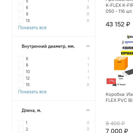
5
1
K-FLEX K-FI
6
3
050 - 116 шт.
9
3
13
3
43 152 ₽
Показать все
Внутренний диаметр, мм.
6
1
8
1
10
1
12
1
-17%
15
3
Показать все
Коробка: Из
FLEX PVC Bla
Длина, м.
1
2
8 400 ₽
2
2
7 000 ₽