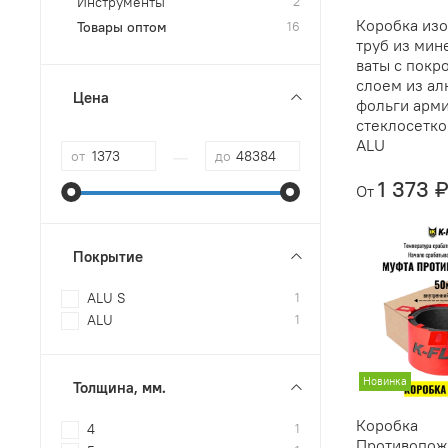
Инструменты
2
Коробка изо
Товары оптом
16
труб из мин
ваты с покр
слоем из а
Цена
фольги арм
стеклосетк
ALU
—
от
до
1 373 
От
Покрытие
ALU S
1
ALU
1
Новинка
Толщина, мм.
Коробка
4
1
Противопож