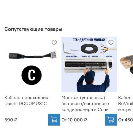
Сопутствующие товары
Кабель-переходник
Монтаж (установка)
Кабель
Daichi DCCOMUS1C
бытового/настенного
RuVinil
кондиционера в Сочи
метру
590 ₽
От
10 000 ₽
От
450