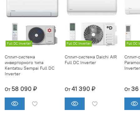
Full DC Inverter
Full DC Inverter
Full DC 
Сплит-система
Сплит-система Daichi AIR
Сплит-
инверторного типа
Full DC Inverter
Paramou
Kentatsu Sempai Full DC
Inverter
Inverter
58 090 ₽
41 390 ₽
36
От
От
От