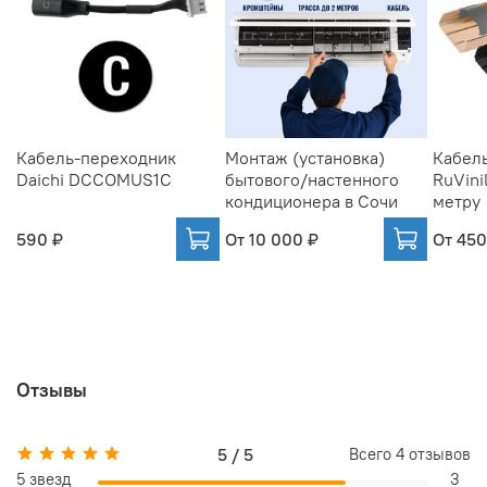
Кабель-переходник
Монтаж (установка)
Кабель
Daichi DCCOMUS1C
бытового/настенного
RuVinil
кондиционера в Сочи
метру
590 ₽
От
10 000 ₽
От
450
Отзывы
5 / 5
Всего
4
отзывов
5 звезд
3