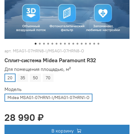
арт.
MSAG1-07HRN8-I/MSAG1-07HRN8-O
Сплит-система Midea Paramount R32
Для помещения площадью, м²
20
35
50
70
Модель
Midea MSAG1-07HRN1-I/MSAG1-07HRN1-O
28 990 ₽
В корзину