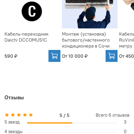
Кабель-переходник
Монтаж (установка)
Кабель
Daichi DCCOMUS1C
бытового/настенного
RuVinil
кондиционера в Сочи
метру
590 ₽
От
10 000 ₽
От
450
Отзывы
5 / 5
Всего
6
отзывов
5 звезд
3
4 звезды
0