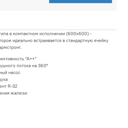
типа в компактном исполнении (600x600) -
орое идеально встраивается в стандартную ячейку
армстронг.
ективность "А++"
ушного потока на 360°
ный насос
духа
ент R-32
ения жалюзи