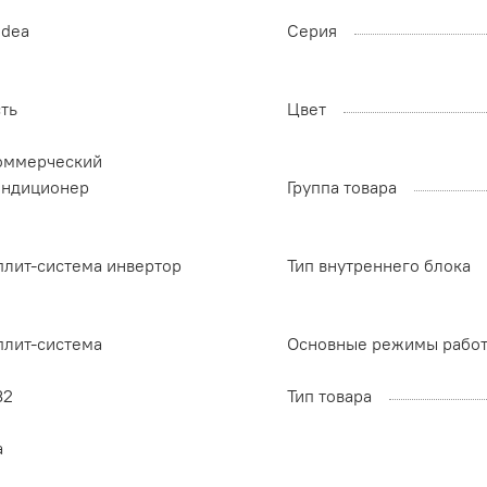
idea
Серия
ть
Цвет
оммерческий
ондиционер
Группа товара
плит-система инвертор
Тип внутреннего блока
плит-система
Основные режимы рабо
32
Тип товара
а