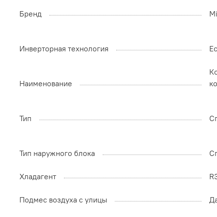
Бренд
M
Инверторная технология
Ес
К
Наименование
к
Тип
С
Тип наружного блока
С
Хладагент
R
Подмес воздуха с улицы
Д