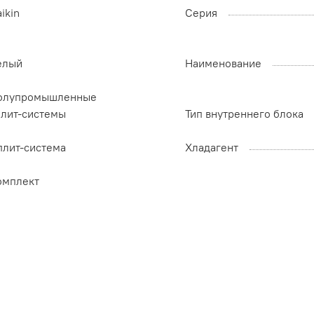
ikin
Серия
елый
Наименование
олупромышленные
плит-системы
Тип внутреннего блока
плит-система
Хладагент
омплект