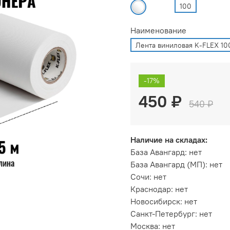
100
Наименование
Лента виниловая K-FLEX 10
-17%
450 ₽
540 ₽
Наличие на складах:
База Авангард
:
нет
База Авангард (МП)
:
нет
Сочи
:
нет
Краснодар
:
нет
Новосибирск
:
нет
Санкт-Петербург
:
нет
Москва
:
нет