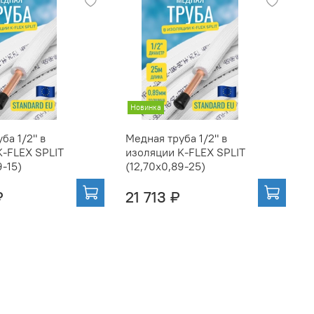
Новинка
ба 1/2" в
Медная труба 1/2" в
М
K-FLEX SPLIT
изоляции K-FLEX SPLIT
и
9-15)
(12,70x0,89-25)
(
₽
21 713 ₽