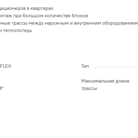
иционеров в квартирах
нтаж при большом количестве блоков
нные трассы между наружным и внутренним оборудованием
и теплопотерь
-FLEX
Тип
Максимальная длина
4"
трассы