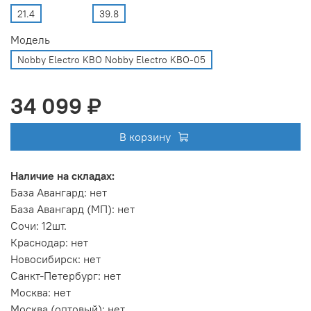
21.4
39.8
Модель
Nobby Electro KBO Nobby Electro KBO-05
34 099 ₽
В корзину
Наличие на складах:
База Авангард
:
нет
База Авангард (МП)
:
нет
Сочи
:
12шт.
Краснодар
:
нет
Новосибирск
:
нет
Санкт-Петербург
:
нет
Москва
:
нет
Москва (оптовый)
:
нет