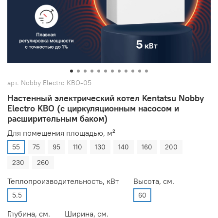
арт.
Nobby Electro KBO-05
Настенный электрический котел Kentatsu Nobby
Electro KBO (с циркуляционным насосом и
расширительным баком)
Для помещения площадью, м²
55
75
95
110
130
140
160
200
230
260
Теплопроизводительность, кВт
Высота, см.
5.5
60
Глубина, см.
Ширина, см.