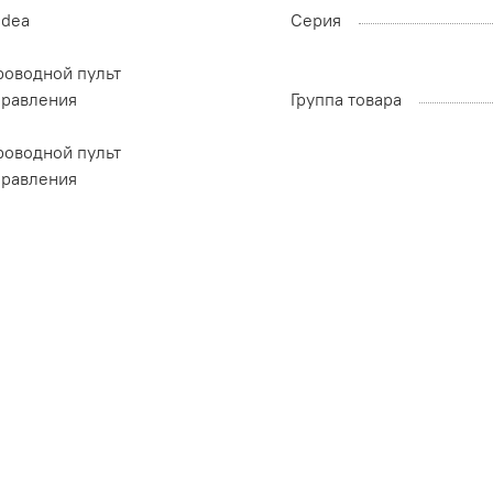
idea
Серия
роводной пульт
правления
Группа товара
роводной пульт
правления