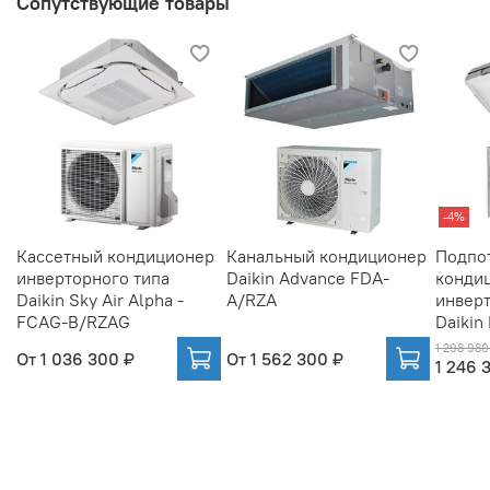
Сопутствующие товары
-4%
Кассетный кондиционер
Канальный кондиционер
Подпо
инверторного типа
Daikin Advance FDA-
конди
Daikin Sky Air Alpha -
A/RZA
инверт
FCAG-B/RZAG
Daikin
1 298 980
От
1 036 300 ₽
От
1 562 300 ₽
1 246 