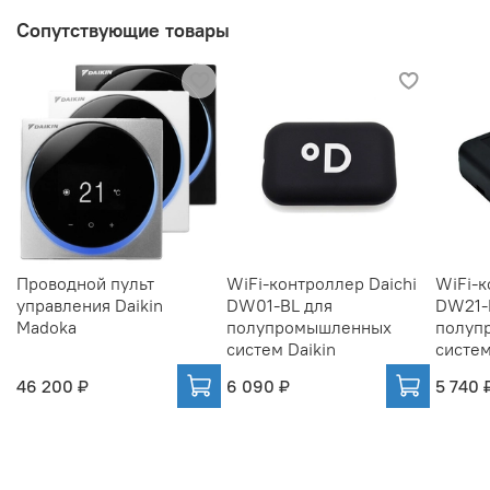
Сопутствующие товары
Проводной пульт
WiFi-контроллер Daichi
WiFi-к
управления Daikin
DW01-BL для
DW21-
Madoka
полупромышленных
полуп
систем Daikin
систем
46 200 ₽
6 090 ₽
5 740 