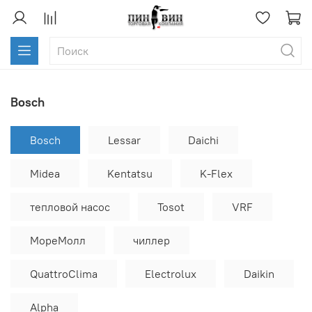
Bosch
Bosch
Lessar
Daichi
Midea
Kentatsu
K-Flex
тепловой насос
Tosot
VRF
МореМолл
чиллер
QuattroClima
Electrolux
Daikin
Alpha