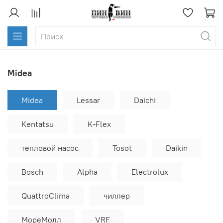
Midea
Midea
Lessar
Daichi
Kentatsu
K-Flex
тепловой насос
Tosot
Daikin
Bosch
Alpha
Electrolux
QuattroClima
чиллер
МореМолл
VRF